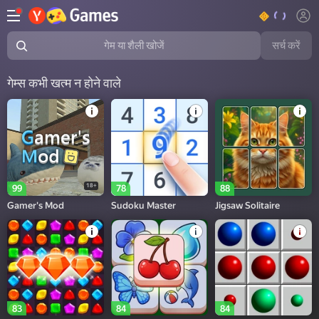
सर्च करें
गेम या शैली खोजें
गेम्स कभी खत्म न होने वाले
18+
99
78
88
Gamer's Mod
Sudoku Master
Jigsaw Solitaire
83
84
84