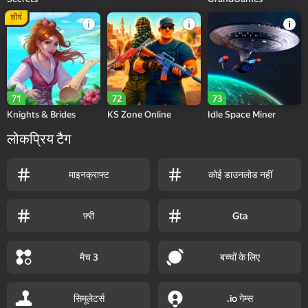
शीर्ष
71
72
73
Knights & Brides
KS Zone Online
Idle Space Miner
लोकप्रिय टैग
माइनक्राफ्ट
कोई डाउनलोड नहीं
फ़्री
Gta
मैच 3
बच्चों के लिए
सिमूलेटर्स
.io गेम्स