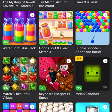
The Mystery of Jewels:
Tile Match: Around
Lines 98 Classic
Adventure - Match 3
the World
85
81
72
Water Sort: Fill & Pack
Goods Sort & Clear:
Bubble Shooter -
Match 3
Shoot and Burst!
शीर्ष
18+
86
95
95
Match 3: Beautiful
Keyboard Escape: +1
Melon Sandbox
Village
Speed