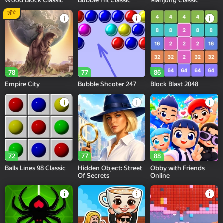
Wood Block Classic
Bubble Hit Classic
Mahjong Classic
शीर्ष
78
77
86
Empire City
Bubble Shooter 247
Block Blast 2048
72
77
88
Balls Lines 98 Classic
Hidden Object: Street
Obby with Friends
Of Secrets
Online