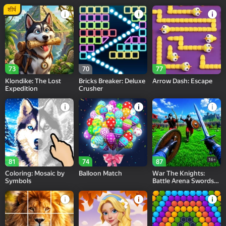
शीर्ष
73
70
77
Klondike: The Lost
Bricks Breaker: Deluxe
Arrow Dash: Escape
Expedition
Crusher
16+
81
74
87
Coloring: Mosaic by
Balloon Match
War The Knights:
Symbols
Battle Arena Swords
3D