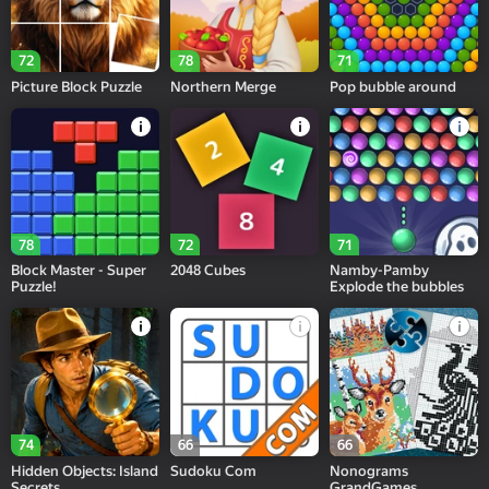
72
78
71
Picture Block Puzzle
Northern Merge
Pop bubble around
78
72
71
Block Master - Super
2048 Cubes
Namby-Pamby
Puzzle!
Explode the bubbles
74
66
66
Hidden Objects: Island
Sudoku Com
Nonograms
Secrets
GrandGames