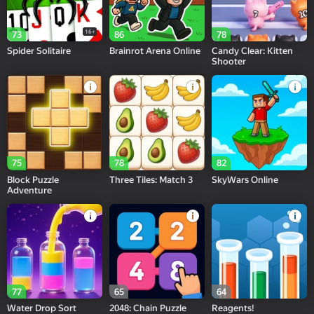
16+
73
86
78
Spider Solitaire
Brainrot Arena Online
Candy Clear: Kitten
Shooter
75
78
82
Block Puzzle
Three Tiles: Match 3
SkyWars Online
Adventure
77
65
64
Water Drop Sort
2048: Chain Puzzle
Reagents!