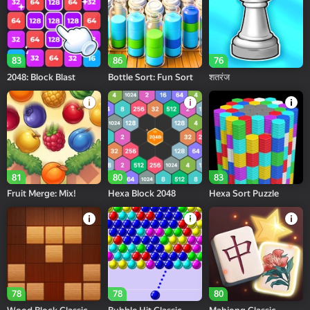
83
86
76
2048: Block Blast
Bottle Sort: Fun Sort
शतरंज
81
80
83
Fruit Merge: Mix!
Hexa Block 2048
Hexa Sort Puzzle
78
78
80