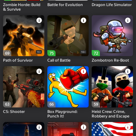
Zombie Horde: Build
Battle for Evolution
Dragon Life Simulator
& Survive
16+
16+
69
75
72
Path of Survivor
Call of Battle
Zombotron Re-Boot
16+
63
66
59
CS: Shooter
Box Playground:
Heist Crew: Crime,
Punch It!
Robbery and Escape