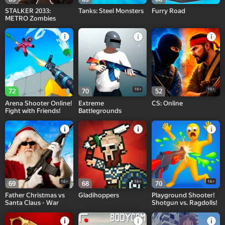
STALKER 2033:
Tanks: Steel Monsters
Furry Road
METRO Zombies
16+
16+
72
70
52
Arena Shooter Online!
Extreme
CS: Online
Fight with Friends!
Battlegrounds
16+
16+
16+
69
68
70
Father Christmas vs
Gladihoppers
Playground Shooter!
Santa Claus - War
Shotgun vs. Ragdolls!