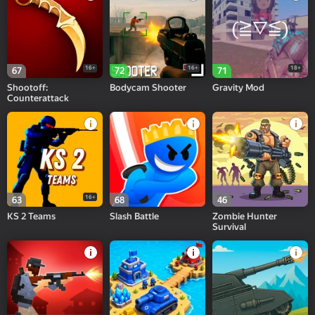
16+
16+
18+
67
72
71
Shootoff:
Bodycam Shooter
Gravity Mod
Counterattack
16+
63
68
46
KS 2 Teams
Slash Battle
Zombie Hunter
Survival