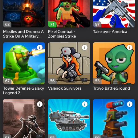
68
71
57
Missiles and Drones: A
Pixel Combat -
Take over America
Strike On A Military
Zombies Strike
Base
16+
67
56
53
Tower Defense Galaxy
Valenok Survivors
Trovo BattleGround
Legend 2
16+
63
65
66