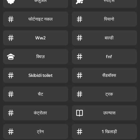
कैज़ुअल
स्पोर्ट्स
फोर्टनाइट नकल
पियानो
बाल्डी
Ww2
क्विज़
fnf
सैंडबॉक्स
Skibidi toilet
चैट
ट्रक
कंट्रोलर
उपन्यास
ट्रेन
1 खिलाड़ी