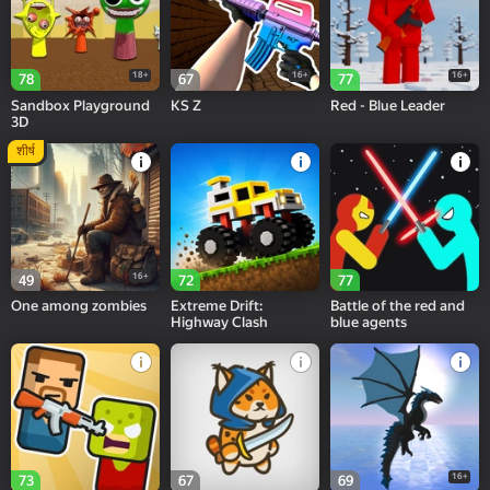
18+
16+
16+
78
67
77
Sandbox Playground
KS Z
Red - Blue Leader
3D
शीर्ष
16+
49
72
77
One among zombies
Extreme Drift:
Battle of the red and
Highway Clash
blue agents
16+
73
67
69