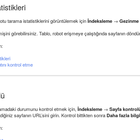
istikleri
otu tarama istatistiklerini görüntülemek için
İndeksleme
→
Gezinme i
şini görebilirsiniz. Tablo, robot erişmeye çalıştığında sayfanın döndür
n:
ikleri
ını kontrol etme
lü
 aramadaki durumunu kontrol etmek için,
İndeksleme
→
Sayfa kontrol
diğiniz sayfanın URL’sini girin. Kontrol bittikten sonra
Daha fazla bilg
n: