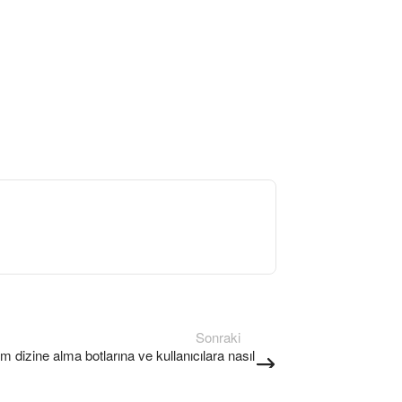
Sonraki
ım dizine alma botlarına ve kullanıcılara nasıl
görünür?