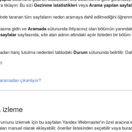
a tıklayın: Bu sizi
Gezinme istatistikleri
veya
Arama yapılan sayfal
çinde taranan tüm sayfaların neden aramaya dahil edilmediğini öğrenm
asına gidin ve
Aramada
sütununda ihtiyacınız olan bölümün yanındaki
sayfalar
sayfasında, site alan adının altındaki açılır listeden bir bölü
adan hariç tutulma nedenleri tablodaki
Durum
sütununda belirtilir. Dah
n:
aramadan çıkarılıyor?
 izleme
rumunu izlemek için bu sayfaları Yandex Webmaster'ın özel aracına 
ları manuel olarak ekleyebilir, öneriler listesinden seçebilir veya burada