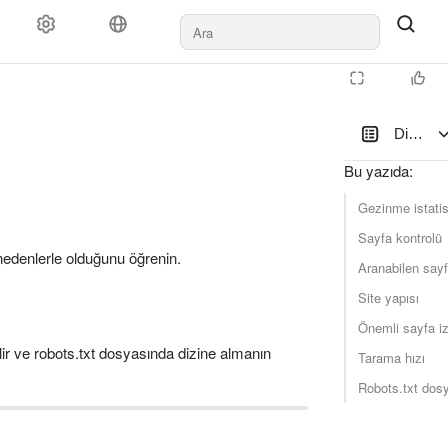
Dizinleme
Bu yazıda
:
Gezinme istatist
Sayfa kontrolü
i nedenlerle olduğunu öğrenin.
Aranabilen sayf
Site yapısı
Önemli sayfa i
lir ve robots.txt dosyasında dizine almanın
Tarama hızı
Robots.txt dos