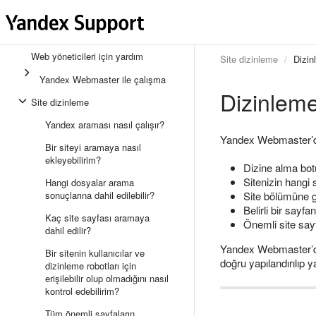
Web yöneticileri için yardım
Site dizinleme
Dizin
Yandex Webmaster ile çalışma
Dizinleme 
Site dizinleme
Yandex araması nasıl çalışır?
Yandex Webmaster’da 
Bir siteyi aramaya nasıl
ekleyebilirim?
Dizine alma bot
Sitenizin hangi 
Hangi dosyalar arama
sonuçlarına dahil edilebilir?
Site bölümüne gö
Belirli bir say
Kaç site sayfası aramaya
Önemli site say
dahil edilir?
Yandex Webmaster’da a
Bir sitenin kullanıcılar ve
doğru yapılandırılıp ya
dizinleme robotları için
erişilebilir olup olmadığını nasıl
kontrol edebilirim?
Tüm önemli sayfaların