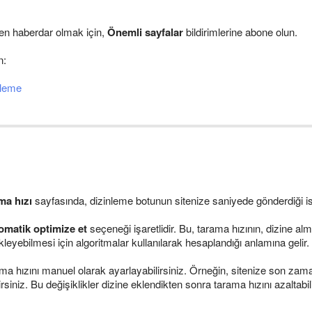
den haberdar olmak için,
Önemli sayfalar
bildirimlerine abone olun.
n:
zleme
ma hızı
sayfasında, dizinleme botunun sitenize saniyede gönderdiği iste
omatik optimize et
seçeneği işaretlidir. Bu, tarama hızının, dizine 
yebilmesi için algoritmalar kullanılarak hesaplandığı anlamına gelir.
rama hızını manuel olarak ayarlayabilirsiniz. Örneğin, sitenize son za
lirsiniz. Bu değişiklikler dizine eklendikten sonra tarama hızını azaltabi