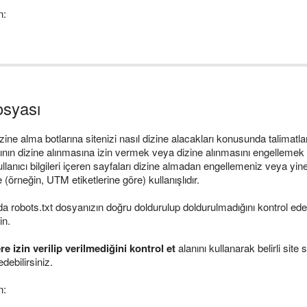
n:
osyası
zine alma botlarına sitenizi nasıl dizine alacakları konusunda talimatlar 
ının dizine alınmasına izin vermek veya dizine alınmasını engellemek iç
ullanıcı bilgileri içeren sayfaları dizine almadan engellemeniz veya y
 (örneğin, UTM etiketlerine göre) kullanışlıdır.
robots.txt dosyanızın doğru doldurulup doldurulmadığını kontrol edeb
in.
re izin verilip verilmediğini kontrol et
alanını kullanarak belirli site 
edebilirsiniz.
n: