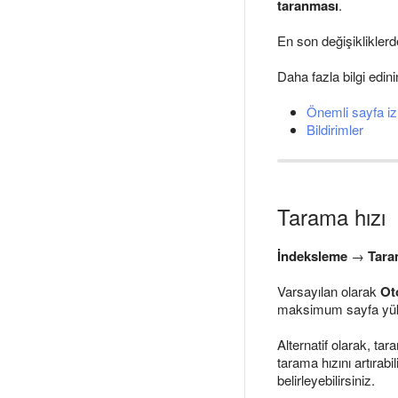
taranması
.
En son değişiklikler
Daha fazla bilgi edini
Önemli sayfa i
Bildirimler
Tarama hızı
İndeksleme
→
Tara
Varsayılan olarak
Ot
maksimum sayfa yükle
Alternatif olarak, ta
tarama hızını artırabi
belirleyebilirsiniz.