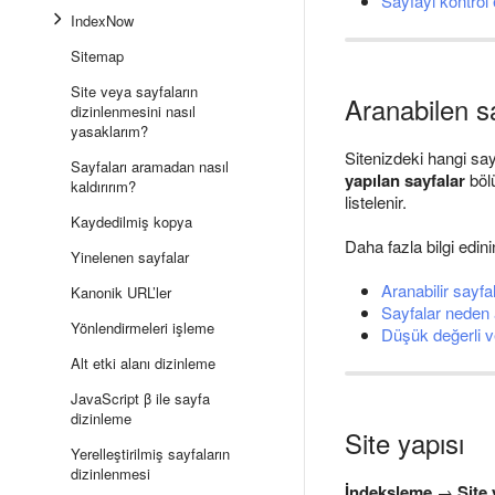
Sayfayı kontrol 
IndexNow
Sitemap
Site veya sayfaların
Aranabilen s
dizinlenmesini nasıl
yasaklarım?
Sitenizdeki hangi say
Sayfaları aramadan nasıl
yapılan sayfalar
bölü
kaldırırım?
listelenir.
Kaydedilmiş kopya
Daha fazla bilgi edini
Yinelenen sayfalar
Aranabilir sayfa
Kanonik URL’ler
Sayfalar neden 
Yönlendirmeleri işleme
Düşük değerli v
Alt etki alanı dizinleme
JavaScript β ile sayfa
dizinleme
Site yapısı
Yerelleştirilmiş sayfaların
dizinlenmesi
İndeksleme
→
Site 