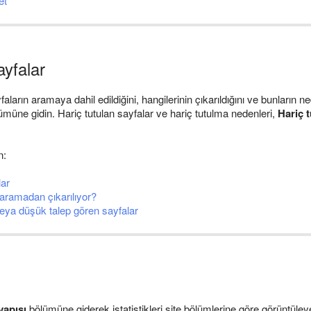
et
ayfalar
faların aramaya dahil edildiğini, hangilerinin çıkarıldığını ve bunların 
müne gidin. Hariç tutulan sayfalar ve hariç tutulma nedenleri,
Hariç t
n:
lar
aramadan çıkarılıyor?
eya düşük talep gören sayfalar
yapısı
bölümüne giderek istatistikleri site bölümlerine göre görüntüleye