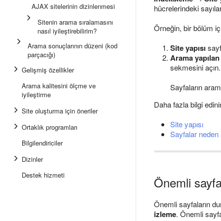
AJAX sitelerinin dizinlenmesi
hücrelerindeki sayılar
Sitenin arama sıralamasını
Örneğin, bir bölüm i
nasıl iyileştirebilirim?
Arama sonuçlarının düzeni (kod
Site yapısı
sayf
parçacığı)
Arama yapılan 
sekmesini açın.
Gelişmiş özellikler
Arama kalitesini ölçme ve
Sayfaların aram
iyileştirme
Daha fazla bilgi edini
Site oluşturma için öneriler
Site yapısı
Ortaklık programları
Sayfalar neden 
Bilgilendiriciler
Dizinler
Destek hizmeti
Önemli sayfa
Önemli sayfaların du
izleme
. Önemli sayfa