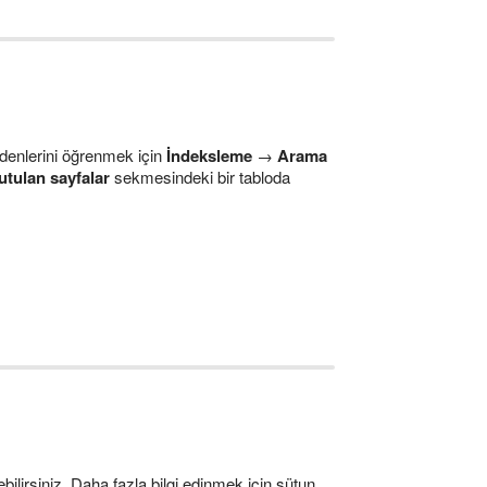
nedenlerini öğrenmek için
İndeksleme
→
Arama
utulan sayfalar
sekmesindeki bir tabloda
bilirsiniz. Daha fazla bilgi edinmek için sütun