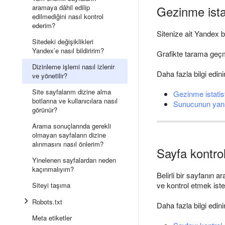
aramaya dâhil edilip
Gezinme istat
edilmediğini nasıl kontrol
ederim?
Sitenize ait Yandex b
Sitedeki değişiklikleri
Yandex’e nasıl bildiririm?
Grafikte tarama geçmi
Dizinleme işlemi nasıl izlenir
Daha fazla bilgi edini
ve yönetilir?
Site sayfalarım dizine alma
Gezinme istatist
botlarına ve kullanıcılara nasıl
Sunucunun yanıt
görünür?
Arama sonuçlarında gerekli
olmayan sayfaların dizine
alınmasını nasıl önlerim?
Sayfa kontro
Yinelenen sayfalardan neden
kaçınmalıyım?
Belirli bir sayfanın
ve kontrol etmek iste
Siteyi taşıma
Robots.txt
Daha fazla bilgi edini
Meta etiketler