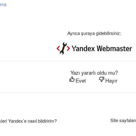
anma
Ayrıca şuraya gidebilirsiniz:
Yazı yararlı oldu mu?
Evet
Hayır
Site sayfalar
kleri Yandex’e nasıl bildiririm?