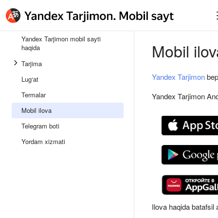
Yandex Tarjimon mobil sayti
Mobil ilo
haqida
Tarjima
Yandex Tarjimon
bepu
Lug‘at
Termalar
Yandex Tarjimon Andr
Mobil ilova
Telegram boti
Yordam xizmati
Ilova haqida batafsil