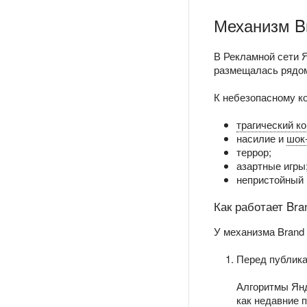
Механизм Br
В Рекламной сети Я
размещалась рядом
К небезопасному ко
трагический к
насилие и
шок
террор;
азартные игры
непристойный 
Как работает Bra
У механизма Brand 
Перед публика
Алгоритмы Янд
как недавние 