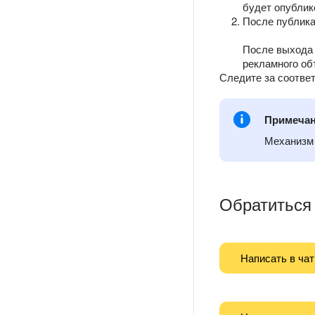
будет опублик
После публика
После выхода 
рекламного об
Следите за соотве
Примеча
Механизм 
Обратиться
Написать в чат