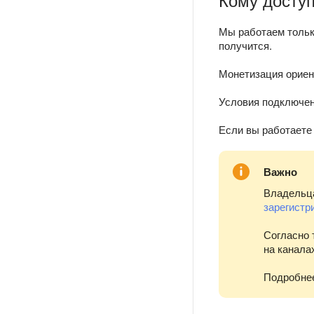
Мы работаем тольк
получится.
Монетизация ориент
Условия подключен
Если вы работаете 
Важно
Владельца
зарегистр
Согласно 
на канала
Подробнее