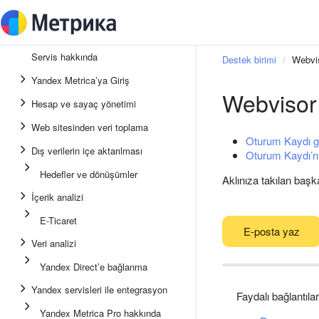
Servis hakkında
Destek birimi
Webvi
Yandex Metrica’ya Giriş
Webvisor
Hesap ve sayaç yönetimi
Web sitesinden veri toplama
Oturum Kaydı ge
Dış verilerin içe aktarılması
Oturum Kaydı’nı
Hedefler ve dönüşümler
Aklınıza takılan başk
İçerik analizi
E-Ticaret
E-posta yaz
Veri analizi
Yandex Direct’e bağlanma
Yandex servisleri ile entegrasyon
Faydalı bağlantılar
Yandex Metrica Pro hakkında