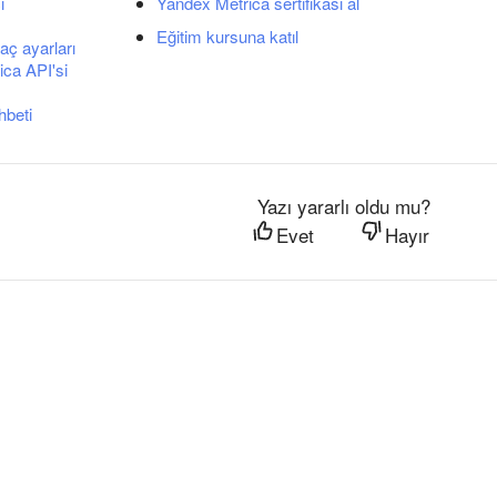
ı
Yandex Metrica sertifikası al
Eğitim kursuna katıl
aç ayarları
ca API'si
hbeti
Yazı yararlı oldu mu?
Evet
Hayır