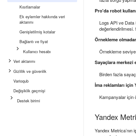
Kısıtlamalar
Pro'da robot kullan
Ek eylemler hakkında veri
aktarımı
Logs API ve Data
değerlendirilmesi. S
Genişletilmiş kotalar
Örnekleme olmadan 
Bağlantı ve fiyat
Örnekleme seviyes
Kullanıcı hesabı
Veri aktarımı
Sayaçlara merkezi 
Gizlilik ve güvenlik
Birden fazla sayaç 
Varioqub
İma reklamları için
Değişiklik geçmişi
Kampanyalar için ö
Destek birimi
Yandex Metri
Yandex Metrica’nın işl