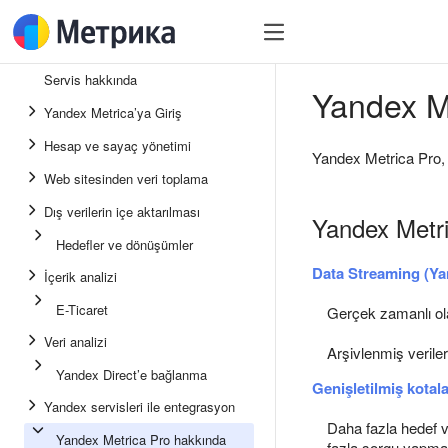
Servis hakkında
Yandex M
Yandex Metrica’ya Giriş
Hesap ve sayaç yönetimi
Yandex Metrica Pro, Y
Web sitesinden veri toplama
Dış verilerin içe aktarılması
Yandex Metri
Hedefler ve dönüşümler
Data Streaming (Ya
İçerik analizi
E-Ticaret
Gerçek zamanlı ola
Veri analizi
Arşivlenmiş veriler
Yandex Direct’e bağlanma
Genişletilmiş kotal
Yandex servisleri ile entegrasyon
Daha fazla hedef 
Yandex Metrica Pro hakkında
fazla sorgu yapma