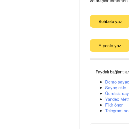
ve araçlar tamamen er
Sohbete yaz
E-posta yaz
Faydalı bağlantılar
Demo sayac
Sayaç ekle
Ücretsiz say
Yandex Metri
Fikir öner
Telegram so