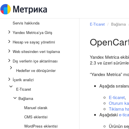
Servis hakkında
E-Ticaret
Bağlama
Yandex Metrica’ya Giriş
OpenCart 
Hesap ve sayaç yönetimi
Web sitesinden veri toplama
Yandex Metrica ekibi
Dış verilerin içe aktarılması
2.3 ve üzeri sürümler
Hedefler ve dönüşümler
“Yandex Metrica” mod
İçerik analizi
Aşağıda sıralan
E-Ticaret
E-ticaret
,
Bağlama
Oturum ka
Manuel olarak
Tıklama ha
Aşağıdaki
e-tic
CMS eklentisi
Ürünün se
WordPress eklentisi