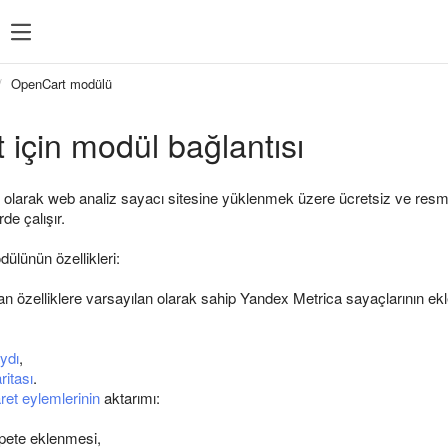
OpenCart modülü
için modül bağlantısı
 olarak web analiz sayacı sitesine yüklenmek üzere ücretsiz ve resmi 
de çalışır.
ülünün özellikleri:
an özelliklere varsayılan olarak sahip Yandex Metrica sayaçlarının ek
ydı
,
ritası
.
aret eylemlerinin
aktarımı:
pete eklenmesi,