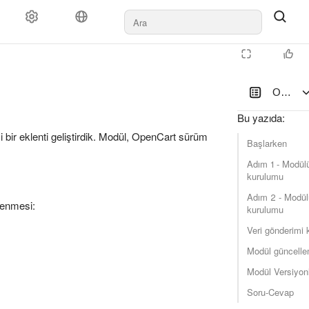
OpenCar
Bu yazıda
:
bir eklenti geliştirdik. Modül, OpenCart sürüm
Başlarken
Adım 1 - Modül
kurulumu
Adım 2 - Modü
lenmesi:
kurulumu
Veri gönderimi 
Modül güncelle
Modül Versiyonl
Soru-Cevap