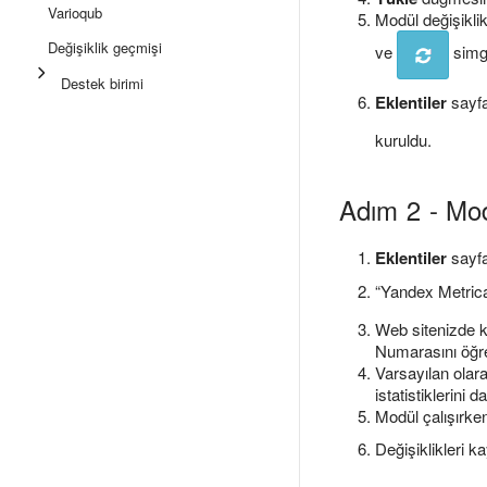
Varioqub
Modül değişikli
Değişiklik geçmişi
ve
simge
Destek birimi
Eklentiler
sayfa
kuruldu.
Adım 2 - Mo
Eklentiler
sayf
“Yandex Metric
Web sitenizde k
Numarasını öğr
Varsayılan olar
istatistiklerini
Modül çalışırke
Değişiklikleri 