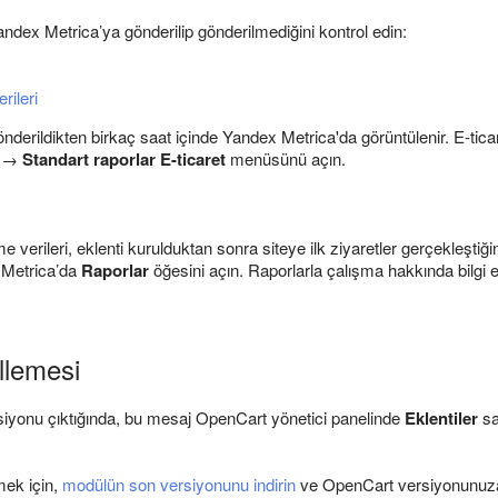
andex Metrica’ya gönderilip gönderilmediğini kontrol edin:
erileri
k gönderildikten birkaç saat içinde Yandex Metrica'da görüntülenir. E-ti
→
Standart raporlar E-ticaret
menüsünü açın.
 verileri, eklenti kurulduktan sonra siteye ilk ziyaretler gerçekleştiği
 Metrica’da
Raporlar
öğesini açın. Raporlarla çalışma hakkında bilgi
llemesi
siyonu çıktığında, bu mesaj OpenCart yönetici panelinde
Eklentiler
sa
ek için,
modülün son versiyonunu indirin
ve OpenCart versiyonunuza g