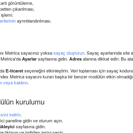
kartı görüntüleme,
etten çıkarılması,
 işlemi.
rilerinin
ayrıntılandırılması.
ex Metrica sayacınız yoksa
sayaç oluşturun
. Sayaç ayarlarında site a
 Metrica'da
Ayarlar
sayfasına gidin.
Adres
alanına dikkat edin: Bu ala
nda
E-ticaret
seçeneğini etkinleştirin. Veri toplaması için sayaç kodu
dex Metrica sayacını kuran başka bir benzer modülün etkin olmadığı
ın veya kaldırın
.
dülün kurulumu
vini indirin
.
ci paneline gidin ve oturum açın.
kleyici
sayfasına gidin.
tıklayın ve indirilen arşivi seçin.