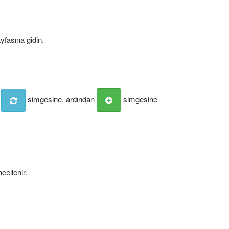
yfasına gidin.
e
simgesine, ardından
simgesine
cellenir.