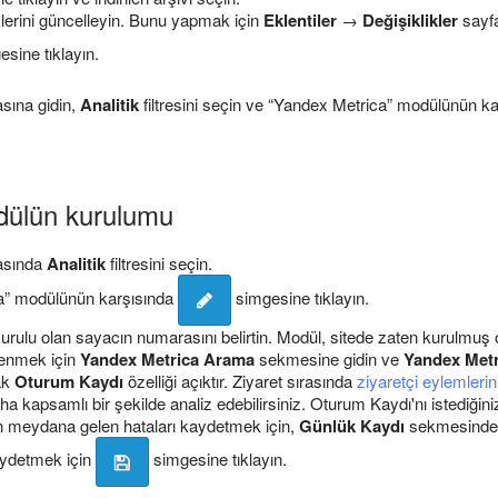
klerini güncelleyin. Bunu yapmak için
Eklentiler
→
Değişiklikler
sayfa
sine tıklayın.
sına gidin,
Analitik
filtresini seçin ve “Yandex Metrica” modülünün k
dülün kurulumu
asında
Analitik
filtresini seçin.
a” modülünün karşısında
simgesine tıklayın.
urulu olan sayacın numarasını belirtin. Modül, sitede zaten kurulmuş o
enmek için
Yandex Metrica Arama
sekmesine gidin ve
Yandex Metr
ak
Oturum Kaydı
özelliği açıktır. Ziyaret sırasında
ziyaretçi eylemleri
 daha kapsamlı bir şekilde analiz edebilirsiniz. Oturum Kaydı'nı istediğin
n meydana gelen hataları kaydetmek için,
Günlük Kaydı
sekmesinde 
kaydetmek için
simgesine tıklayın.