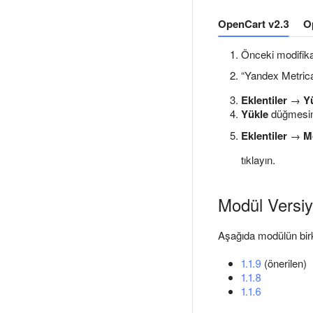
OpenCart v2.3
O
Önceki modifika
“Yandex Metrica
Eklentiler
→
Yü
Yükle
düğmesine 
Eklentiler
→
M
tıklayın.
Modül Versiy
Aşağıda modülün birk
1.1.9
(önerilen)
1.1.8
1.1.6