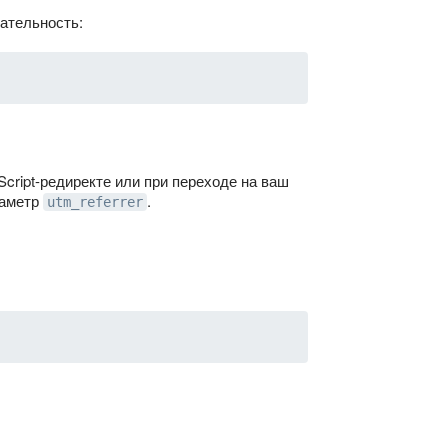
вательность:
cript-редиректе или при переходе на ваш
раметр
.
utm_referrer