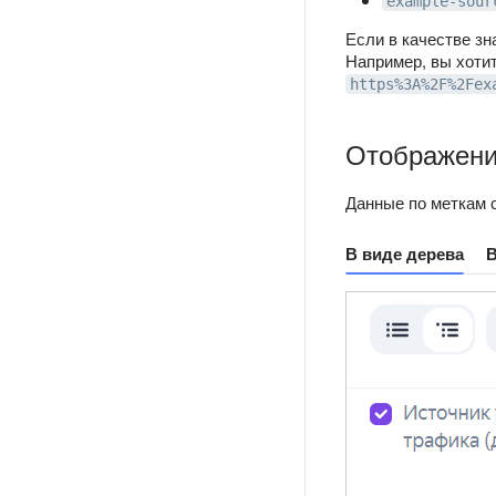
example-sour
Если в качестве зн
Например, вы хоти
https%3A%2F%2Fex
Отображение
Данные по меткам 
В виде дерева
В