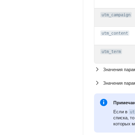
utm_campaign
utm_content
utm_term
Значения пара
Значения пара
Примеча
Если в
ut
списка, т
которых 