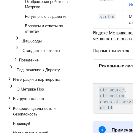
Отображение роботов в
И
Метрике
М
Регулярные выражения
yzclid
о
Вопросы и ответы по
отчетам
Яндекс Метрика по
метки нет, то она н
Дашборды
Параметры меток, 
Стандартные отчеты
Поведение
Рекламные си
Подключение к Директу
Интеграции и партнерства
О Метрике Про
,
utm_source
,
utm_medium
Выгрузка данных
openstat_serv
Конфиденциальность и
gclid
безопасность
Вариокуб
Примеча
История изменений