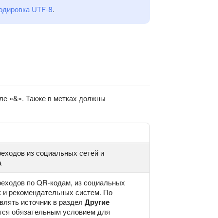
одировка UTF-8
.
ле «&». Также в метках должны
еходов из социальных сетей и
а
реходов по QR-кодам, из социальных
к и рекомендательных систем. По
влять источник в раздел
Другие
ется обязательным условием для