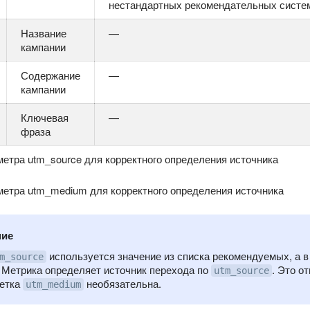
нестандартных рекомендательных систем
Название
—
кампании
Содержание
—
кампании
Ключевая
—
фраза
метра utm_source для корректного определения источника
метра utm_medium для корректного определения источника
ние
используется значение из списка рекомендуемых, а 
m_source
о Метрика определяет источник перехода по
. Это о
utm_source
метка
необязательна.
utm_medium