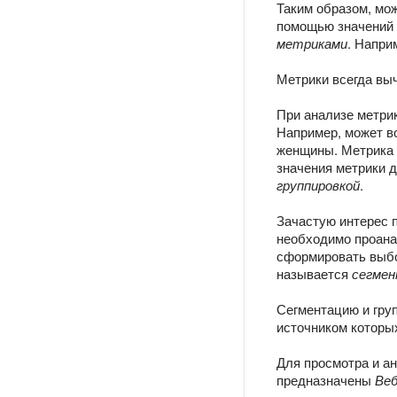
Таким образом, мож
помощью значений 
метриками
. Напри
Метрики всегда вы
При анализе метрик
Например, может в
женщины. Метрика 
значения метрики д
группировкой
.
Зачастую интерес 
необходимо проана
сформировать выбо
называется
сегме
Сегментацию и груп
источником которы
Для просмотра и а
предназначены
Веб