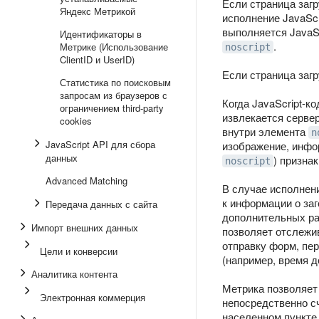
Если страница заг
Яндекс Метрикой
исполнение JavaScr
выполняется JavaS
Идентификаторы в
.
Метрике (Использование
noscript
ClientID и UserID)
Если страница загр
Статистика по поисковым
запросам из браузеров с
Когда JavaScript-к
ограничением third-party
извлекается серве
cookies
внутри элемента
n
JavaScript API для сбора
изображение, инфор
данных
) призна
noscript
Advanced Matching
В случае исполнени
к информации о заг
Передача данных с сайта
дополнительных расш
Импорт внешних данных
позволяет отслежи
отправку форм, пер
Цели и конверсии
(например, время д
Аналитика контента
Метрика позволяет
Электронная коммерция
непосредственно сч
населенном пункте