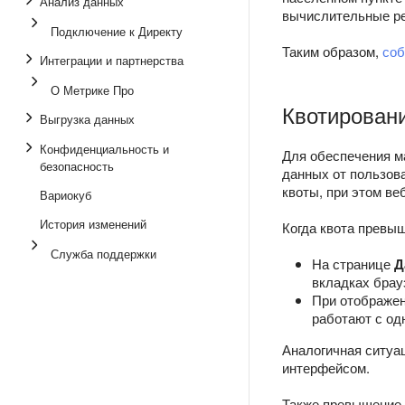
Анализ данных
вычислительные р
Подключение к Директу
Таким образом,
соб
Интеграции и партнерства
О Метрике Про
Квотирован
Выгрузка данных
Конфиденциальность и
Для обеспечения м
безопасность
данных от пользов
квоты, при этом ве
Вариокуб
История изменений
Когда квота превы
Служба поддержки
На странице
Д
вкладках брау
При отображен
работают с од
Аналогичная ситуац
интерфейсом.
Также превышение 