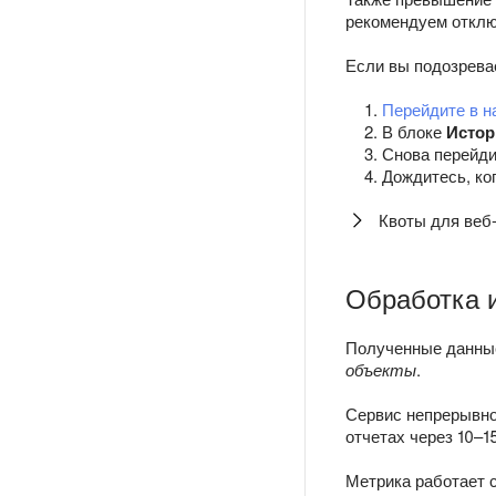
рекомендуем отклю
Если вы подозревае
Перейдите в н
В блоке
Истор
Снова перейди
Дождитесь, ко
Квоты для веб
Обработка 
Полученные данные
объекты
.
Сервис непрерывно
отчетах через 10–1
Метрика работает 