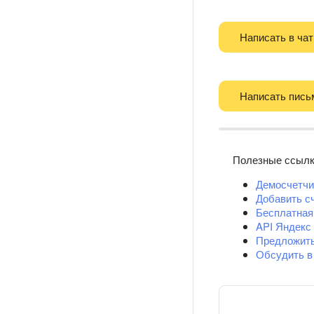
Написать в чат
Написать пись
Полезные ссыл
Демосчетчи
Добавить с
Бесплатная
API Яндекс
Предложит
Обсудить в