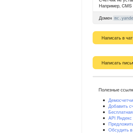
Например, CMS 
Домен
mc.yand
Написать в чат
Написать пись
Полезные ссыл
Демосчетчи
Добавить с
Бесплатная
API Яндекс
Предложит
Обсудить в