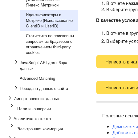
В отчете нажм
Яндекс Метрикой
Выберите гру
Идентификаторы в
В качестве услов
Метрике (Использование
ClientID и UserID)
В отчете в гр
Статистика по поисковым
Выберите усл
запросам из браузеров с
ограничением third-party
cookies
Написать в чат
JavaScript API для сбора
данных
Advanced Matching
Написать пись
Передача данных с сайта
Импорт внешних данных
Цели и конверсии
Полезные ссыл
Аналитика контента
Демосчетчи
Электронная коммерция
Добавить с