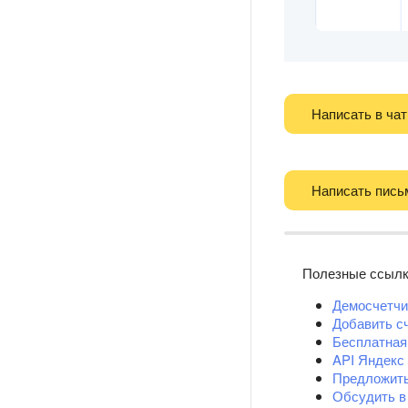
Написать в чат
Написать пись
Полезные ссыл
Демосчетчи
Добавить с
Бесплатная
API Яндекс
Предложит
Обсудить в