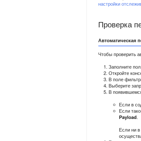
настройки отслежи
Проверка п
Автоматическая п
Чтобы проверить а
Заполните поля
Откройте конс
В поле фильтр
Выберите запр
В появившемся
Если в с
Если тако
Payload
.
Если ни в
осуществ