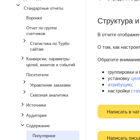
Стандартные отчеты
Воронки
Структура и
Отчет по группе
счетчиков
В отчете отображе
Статистика по Турбо-
О том, как настрои
сайтам
Конверсии, параметры
Обратите внимание,
целей, визитов и событий
группировки и
Посетители
установку
цел
атрибуцию
;
Управление заказами
настройки
ста
Сквозная аналитика
Источники
Написать в чат
Аудитория
Содержание
Популярное
Написать пись