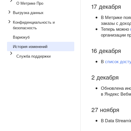
О Метрике Про
17 декабря
Выгрузка данных
В Метрике по
Конфиденциальность и
заказы с дохо
безопасность
Теперь можно
организации п
Вариокуб
История изменений
16 декабря
Служба поддержки
В
список дост
2 декабря
Обновлена инф
в Яндекс Вебм
27 ноября
В Data Stream