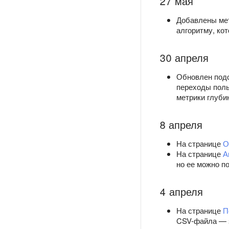
27 мая
Добавлены ме
алгоритму, ко
30 апреля
Обновлен подс
переходы поль
метрики глуби
8 апреля
На странице
О
На странице
А
но ее можно п
4 апреля
На странице
П
CSV-файла — з