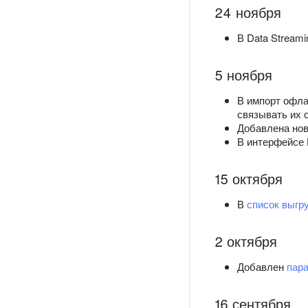
24 ноября
В Data Stream
5 ноября
В импорт офл
связывать их 
Добавлена но
В интерфейсе 
15 октября
В
список выгр
2 октября
Добавлен
пар
16 сентября