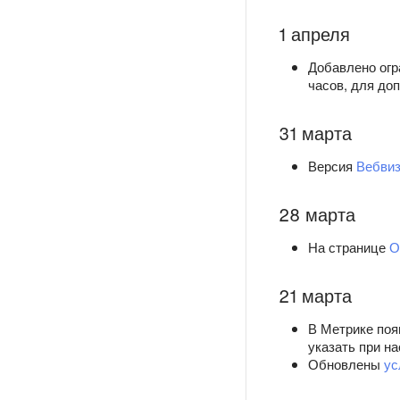
1 апреля
Добавлено огр
часов, для до
31 марта
Версия
Вебви
28 марта
На странице
О
21 марта
В Метрике поя
указать при на
Обновлены
ус