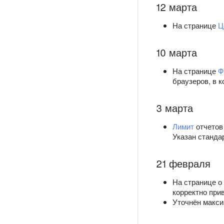
12 марта
На странице
Ц
10 марта
На странице
Ф
браузеров, в 
3 марта
Лимит
отчетов
Указан станда
21 февраля
На странице о
корректно при
Уточнён макси