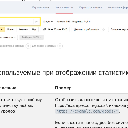
спользуемые при отображении статисти
писание
Пример
оответствует любому
Отобразить данные по всем страниц
оличеству любых
https://example.com/goods/, включая
имволов
.
https://example.com/goods/*
Если ввести в поле адрес без симв
выпадающей подсказке строку с си