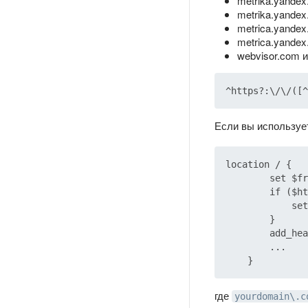
metrika.yandex.
metrika.yandex
metrica.yandex
metrica.yandex.
webvisor.com и
Если вы используе
location / {

        set $fr
        if ($ht
            set
        }

        add_hea
        ...

где
yourdomain\.c