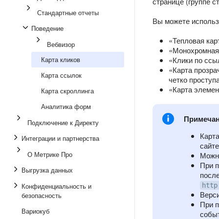
странице (группе с
Стандартные отчеты
Вы можете использ
Поведение
«Тепловая кар
Вебвизор
«Монохромная 
Карта кликов
«Клики по ссы
«Карта прозра
Карта ссылок
четко проступ
«Карта элемен
Карта скроллинга
Аналитика форм
Примеча
Подключение к Директу
Карта
Интеграции и партнерства
сайт
О Метрике Про
Можно
При п
Выгрузка данных
посл
Конфиденциальность и
http
Верси
безопасность
При п
Вариокуб
событ