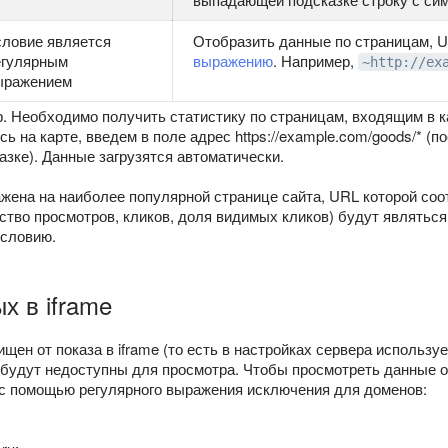
словие является
Отобразить данные по страницам, 
егулярным
выражению
. Например,
~http://ex
ыражением
 Необходимо получить статистику по страницам, входящим в кат
ь на карте, введем в поле адрес https://example.com/goods/* (п
зке). Данные загрузятся автоматически.
ажена на наиболее популярной странице сайта, URL которой со
ство просмотров, кликов, доля видимых кликов) будут являтьс
словию.
х в iframe
щен от показа в iframe (то есть в настройках сервера использу
будут недоступны для просмотра. Чтобы просмотреть данные о
 с помощью регулярного выражения исключения для доменов: