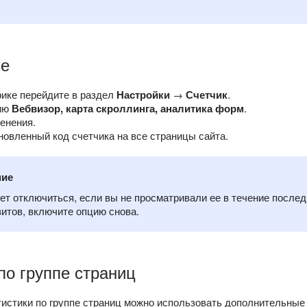
ие
ике перейдите в раздел
Настройки
→
Счетчик
.
ию
Вебвизор, карта скроллинга, аналитика форм
.
енения.
новленный код счетчика на все страницы сайта.
ние
ет отключиться, если вы не просматривали ее в течение после
зитов, включите опцию снова.
по группе страниц
тистики по группе страниц можно использовать дополнительные