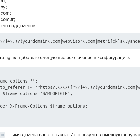
ru;
.by;
.com;
com.tr;
 его поддоменов.
те nginx, добавьте следующие исключения в конфигурацию:
ame_options '';

tp_referer !~ '^https?:\/\/([^\/]+\.)?(yourdomain\.com|w
 $frame_options 'SAMEORIGIN';

der X-Frame-Options $frame_options;

— имя домена вашего сайта. Используйте доменную зону ваше
om