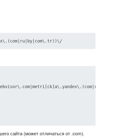
ebvisor\.com|metri[ck]a\.yandex\.(com|ru|by|com\.tr))\/'
го сайта (может отличаться от .com).