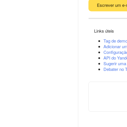
Escrever um e-
Links úteis
Tag de demo
Adicionar u
Configuração
API do Yand
Sugerir uma
Debater no 