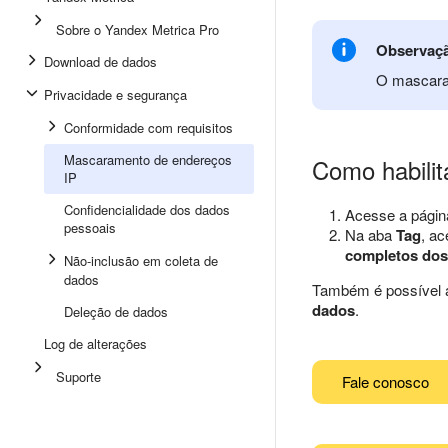
Sobre o Yandex Metrica Pro
Observaç
Download de dados
O mascaram
Privacidade e segurança
Conformidade com requisitos
Mascaramento de endereços
Como habili
IP
Confidencialidade dos dados
Acesse a pági
pessoais
Na aba
Tag
, a
completos dos 
Não-inclusão em coleta de
dados
Também é possível 
dados
.
Deleção de dados
Log de alterações
Suporte
Fale conosco