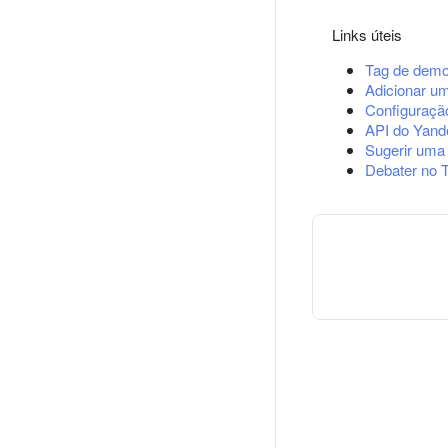
Links úteis
Tag de demo
Adicionar u
Configuração
API do Yand
Sugerir uma
Debater no 