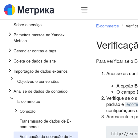
Sobre o serviço
E-commerce
Verifi
Primeiros passos no Yandex
Verifica
Metrica
Gerenciar contas e tags
Para verificar se o
Coleta de dados de site
Importação de dados externos
Acesse as conf
Objetivos e conversões
A opção
E
Análise de dados de conteúdo
O campo
Verifique se o 
E-commerce
padrão é
ecom
configurações d
Conexão
Acrescente o 
Transmissão de dados de E-
commerce
Verificação de operação do E-