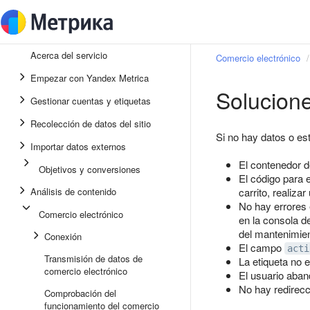
Acerca del servicio
Comercio electrónico
Empezar con Yandex Metrica
Solucion
Gestionar cuentas y etiquetas
Recolección de datos del sitio
Si no hay datos o es
Importar datos externos
El contenedor 
Objetivos y conversiones
El código para e
Análisis de contenido
carrito, realiza
No hay errores 
Comercio electrónico
en la consola d
del mantenimien
Conexión
El campo
acti
Transmisión de datos de
La etiqueta no 
comercio electrónico
El usuario aban
No hay redirecci
Comprobación del
funcionamiento del comercio