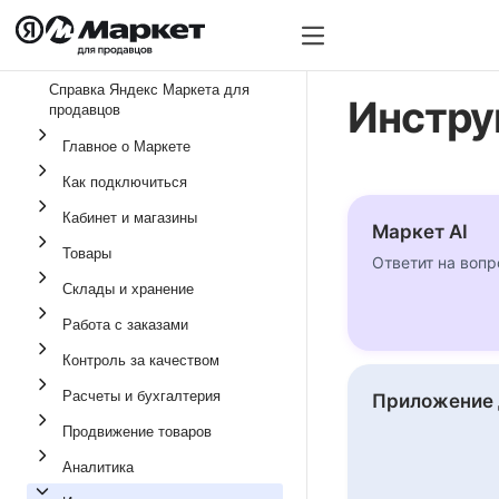
Тарифы на услуги
Тариф
Справка Яндекс Маркета для
Инстр
продавцов
Разм
Главное о Маркете
Услу
Как подключиться
Сниж
Кабинет и магазины
Маркет AI
Товары
Ответит на вопр
Склады и хранение
Работа с заказами
Контроль за качеством
Расчеты и бухгалтерия
Приложение 
Продвижение товаров
Аналитика