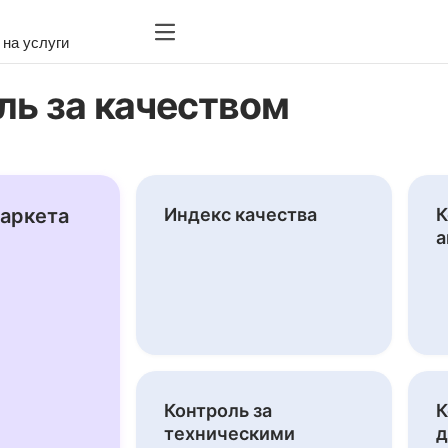
Выгодные предложения
на услуги
ль за качеством
щение товаров
 по моделям работы
нный тариф на размещение
аркета
Индекс качества
К
а
Контроль за
К
техническими
д