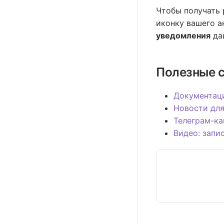
Чтобы получать 
иконку вашего а
уведомления
дай
Полезные 
Документаци
Новости дл
Телеграм-ка
Видео: запи