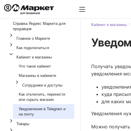
Тарифы на услуги
Тариф
Справка Яндекс Маркета для
Кабинет и магазины
продавцов
Разм
Главное о Маркете
Уведомл
Услу
Как подключиться
Сниж
Кабинет и магазины
Что такое кабинет
Получать уведом
уведомления мож
Магазины в кабинете
Сотрудники и доступы
уведомления
Как отключить, перенести
куда присыл
или скрыть магазин
для каких м
Уведомления в Telegram и
Уведомления нуж
на почту
Товары
Можно получать