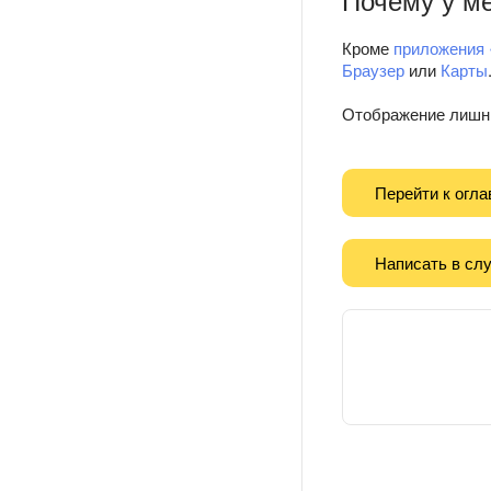
Кроме
приложения 
Браузер
или
Карты
Отображение лишни
Перейти к огл
Написать в сл