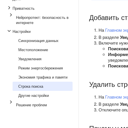
Приватность
Добавить ст
Нейропротект: безопасность в
интернете
На
Главном эк
Настройки
В разделе
Уве
Синхронизация данных
Включите нужн
Поискова
Местоположение
Информе
Уведомления
уведомле
Поискова
Режим энергосбережения
Экономия трафика и памяти
Удалить стр
Строка поиска
Другие настройки
На
Главном эк
В разделе
Уве
Решение проблем
Отключите опц
Почему у ме