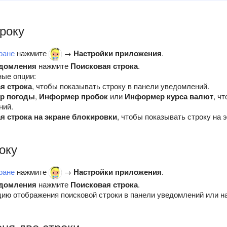
року
ране
нажмите
→
Настройки приложения
.
домления
нажмите
Поисковая строка
.
ые опции:
я строка
, чтобы показывать строку в панели уведомлений.
р погоды
,
Информер пробок
или
Информер курса валют
, ч
ний.
я строка на экране блокировки
, чтобы показывать строку на 
оку
ране
нажмите
→
Настройки приложения
.
домления
нажмите
Поисковая строка
.
ию отображения поисковой строки в панели уведомлений или на
ня две строки