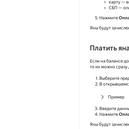
карту — 
СБП — оп
Нажмите
Опла
Яны будут зачисле
Платить ян
Если на балансе д
то их можно сразу 
Выберите пред
В открывшемся
Пример
Введите данны
Нажмите
Опла
Яны будут зачисле