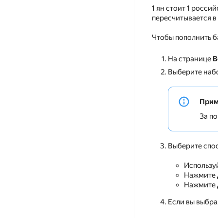
1 ян стоит 1 росси
пересчитывается в
Чтобы пополнить б
На странице
В
Выберите набо
Прим
За п
Выберите спос
Используй
Нажмите
Нажмите
Если вы выбра