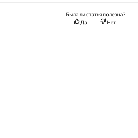
Была ли статья полезна?
Да
Нет