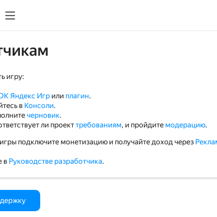
тчикам
ь игру:
DK Яндекс Игр
или
плагин
.
йтесь в
Консоли
.
полните
черновик
.
ответствует ли проект
требованиям
, и пройдите
модерацию
.
игры подключите монетизацию и получайте доход через
Рекла
е в
Руководстве разработчика
.
ддержку