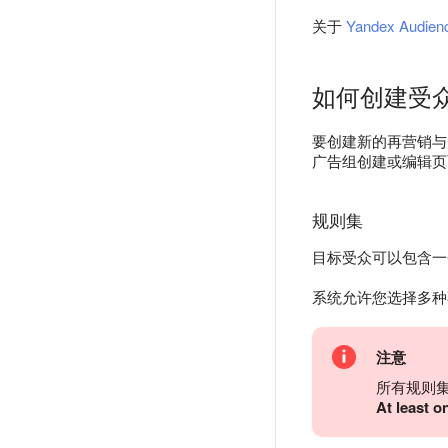
关于
Yandex Audien
如何创建受
要创建新的再营销
广告组创建或编辑页
规则集
目标受众可以包含一个
系统允许您选择多种
注意
所有规则
At least on