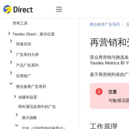
工具
热
工具
所有工具
整合效果广告系列
整合效果广告系列
Yandex Direct：展示位置
再营销和
即时通讯应用中的广告
快速启动
应用推广
广告系列大师
受众再营销与挑选条
展示广告
Yandex Metrica
产品广告系列
广告系列大师
基于再营销列表的广告
应用推广
产品广告系列
整合效果广告系列
快速启动
注意
创建和设置
与敏感话
即时通讯应用中的广告
展示战略
工作原理
定向（识别您的目标受众）