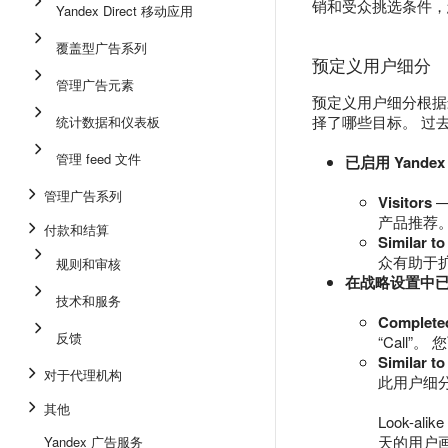
销和受众挑选条件，您可以
Yandex Direct 移动应用
覆盖型广告系列
预定义用户细分
管理广告元素
预定义用户细分根据最
择了哪些目标。 过去
统计数据和仪表板
管理 feed 文件
已启用 Yandex
管理广告系列
Visitors
—
产品推荐
付款和结算
Similar to
众有助于
规则和审核
在战略设置中
技术和服务
Completed
反馈
“Call
Similar t
对于代理机构
此用户细
其他
Look-
天的用户画
Yandex 广告服务