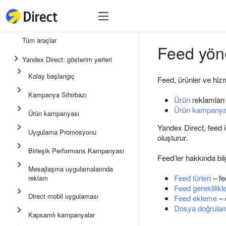
Araçlar
Araçlar
Tüm araçlar
Feed yön
Birleşik Performans Kampan
Yandex Direct: gösterim yerleri
Mesajlaşma uygulamalarında
Kolay başlangıç
Feed, ürünler ve hizm
Uygulama Promosyonu
Kampanya Sihirbazı
Ürün
reklamları
Medya reklamı
Ürün kampanyal
Ürün kampanyası
Kampanya Sihirbazı
Yandex Direct, feed i
Uygulama Promosyonu
oluşturur.
Ürün kampanyası
Birleşik Performans Kampanyası
Feed’ler hakkında bilg
Kolay Başlangıç
Mesajlaşma uygulamalarında
Feed türleri
– fe
reklam
Feed gereklilikle
Direct mobil uygulaması
Feed ekleme
– 
Dosya doğrula
Kapsamlı kampanyalar