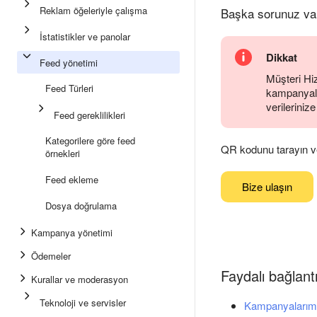
Reklam öğeleriyle çalışma
Başka sorunuz va
İstatistikler ve panolar
Dikkat
Feed yönetimi
Müşteri Hiz
Feed Türleri
kampanyalar
verilerinize
Feed gereklilikleri
Kategorilere göre feed
QR kodunu tarayın ve
örnekleri
Feed ekleme
Bize ulaşın
Dosya doğrulama
Kampanya yönetimi
Ödemeler
Faydalı bağlantı
Kurallar ve moderasyon
Teknoloji ve servisler
Kampanyalarım