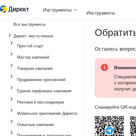
Инструменты
Инструменты
Все инструменты
Обратить
Единая перфоманс-ка
Директ: места показа
Реклама в мессендже
Простой старт
Остались вопро
Продвижение прилож
Мастер кампаний
Медийная реклама
Внимани
Товарная кампания
Мастер кампаний
Специалис
Продвижение приложений
с которог
Товарная кампания
получит д
Единая перфоманс-кампания
Простой старт
Реклама в мессенджерах
Сканируйте QR-код 
Мобильное приложение Директа
Охватные кампании
Продвижение в тематических