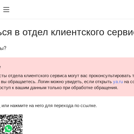
Часто ищут
Статис
Часто ищут
ся в отдел клиентского серви
мпания
Управление фидами
рах
Таргетинги
сы?
ений
Ретаргетинг
Директ Коммандер
е
ты отдела клиентского сервиса могут вас проконсультировать т
о вы обращаетесь. Логин можно увидеть, если открыть
ya.ru
на с
оступ к вашим данным только при обработке обращения.
или нажмите на него для перехода по ссылке.