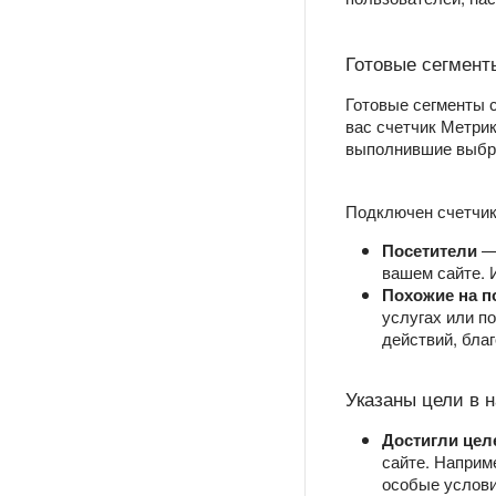
Готовые сегмент
Готовые сегменты с
вас счетчик Метрик
выполнившие выбра
Подключен счетчик
Посетители
— 
вашем сайте. 
Похожие на п
услугах или п
действий, бла
Указаны цели в н
Достигли цел
сайте. Наприм
особые услови