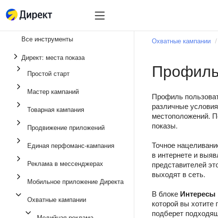
Инструменты
Инструменты
Все инструменты
Охватные кампании
Единая перфоманс-
Директ: места показа
Профиль
Реклама в мессенд
Простой старт
Продвижение прило
Мастер кампаний
Профиль пользоват
Медийная реклама
различные условия
Товарная кампания
местоположений. П
Мастер кампаний
показы.
Продвижение приложений
Товарная кампания
Точное нацеливани
Единая перфоманс-кампания
Простой старт
в интернете и выяв
Реклама в мессенджерах
представителей это
выходят в сеть.
Мобильное приложение Директа
В блоке
Интересы
Охватные кампании
которой вы хотите
подберет подходящи
Медийная реклама