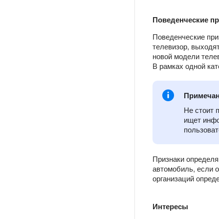
Поведенческие пр
Поведенческие приз
телевизор, выходят
новой модели телев
В рамках одной кат
Примеча
Не стоит 
ищет инфо
пользоват
Признаки определяю
автомобиль, если 
организаций опред
Интересы