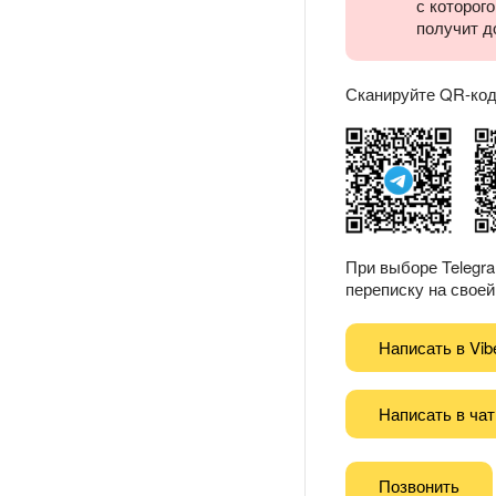
с которог
получит д
Сканируйте QR-код 
При выборе Telegr
переписку на своей 
Написать в Vib
Написать в чат
Позвонить