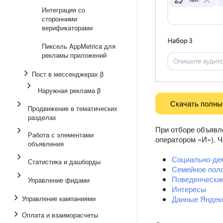
Интеграция со
сторонними
верификаторами
Пиксель AppMetrica для
рекламы приложений
Пост в мессенджерах β
Наружная реклама β
Скачать полный
Продвижение в тематических
разделах
При отборе объявл
Работа с элементами
оператором «И»). 
объявления
Социально-де
Статистика и дашборды
Семейное поло
Поведенческие
Управление фидами
Интересы
Управление кампаниями
Данные Яндекс
Оплата и взаиморасчеты