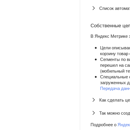
Список автома
Собственные цел
В Яндекс Метрике 
Цели описываю
корзину товар
Сегменты по в
перешел на сай
(мобильный те
Специальные с
загруженных д
Передача дан
Как сделать ц
Так можно созд
Подробнее о
Яндек