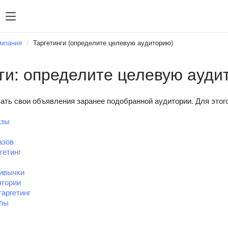
Часто ищут
Статис
Часто ищут
ампания
Таргетинги (определите целевую аудиторию)
мпания
Управление фидами
ги: определите целевую ауди
рах
Таргетинги
ений
Ретаргетинг
ать свои объявления заранее подобранной аудитории. Для этого
Директ Коммандер
азы
азов
гетинг
ривычки
итории
аргетинг
ппы