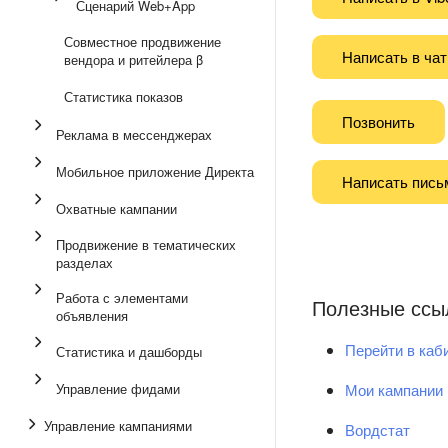
Сценарий Web+App
Совместное продвижение
Написать в чат
вендора и ритейлера β
Статистика показов
Позвонить
Реклама в мессенджерах
Мобильное приложение Директа
Написать пись
Охватные кампании
Продвижение в тематических
разделах
Работа с элементами
Полезные ссы
объявления
Перейти в каб
Статистика и дашборды
Управление фидами
Мои кампании
Управление кампаниями
Вордстат