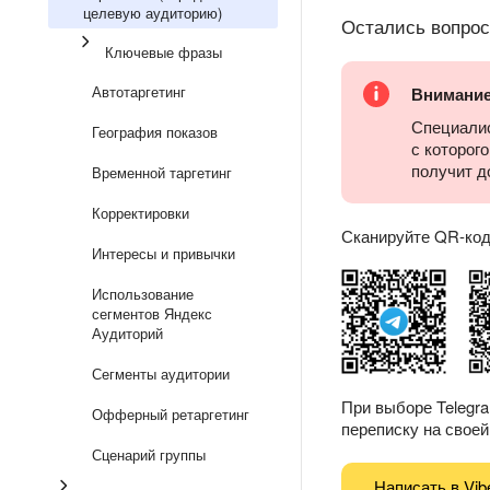
целевую аудиторию)
Остались вопро
Ключевые фразы
Автотаргетинг
Внимани
Специалис
География показов
с которог
получит д
Временной таргетинг
Корректировки
Сканируйте QR-код 
Интересы и привычки
Использование
сегментов Яндекс
Аудиторий
Сегменты аудитории
При выборе Telegr
Офферный ретаргетинг
переписку на своей 
Сценарий группы
Написать в Vib