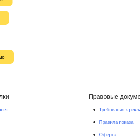
мо
лки
Правовые докум
инет
Требования к рек
Правила показа
Оферта