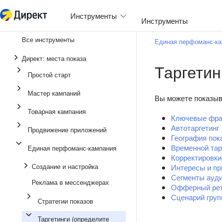
Инструменты
Инструменты
Все инструменты
Единая перфоманс-к
Единая перфоманс-ка
Директ: места показа
Таргетин
Реклама в мессендже
Простой старт
Продвижение прилож
Мастер кампаний
Вы можете показыв
Медийная реклама
Товарная кампания
Ключевые фр
Мастер кампаний
Автотаргетинг
Продвижение приложений
География пок
Товарная кампания
Временной тар
Единая перфоманс-кампания
Простой старт
Корректировки
Создание и настройка
Интересы и п
Сегменты ауд
Реклама в мессенджерах
Офферный рет
Сценарий гру
Стратегии показов
Таргетинги (определите