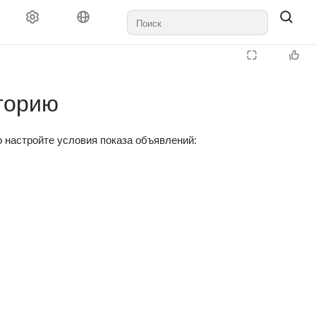
тика
Оплата
Правила и модерация
Агентствам
Поддер
торию
 настройте условия показа объявлений: