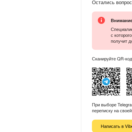
Остались вопро
Внимани
Специалис
с которог
получит д
Сканируйте QR-код 
При выборе Telegr
переписку на своей 
Написать в Vib