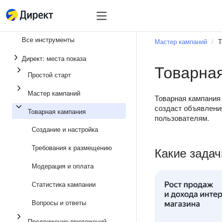
Инструменты
Инструменты
Все инструменты
Мастер кампаний
Т
Единая перфоманс-
Директ: места показа
Товарна
Реклама в мессенд
Простой старт
Продвижение прило
Мастер кампаний
Товарная кампания
Медийная реклама
создаст объявления
Товарная кампания
пользователям.
Мастер кампаний
Создание и настройка
Товарная кампания
Требования к размещению
Какие зада
Простой старт
Модерация и оплата
Статистика кампании
Вопросы и ответы
Продвижение приложений