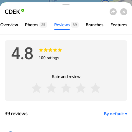
Collapse
Go to website
CDEK
Overview
Photos
Reviews
Branches
Features
25
39
Rating
4
.
8
26
100 ratings
Rate and review
39 reviews
By default