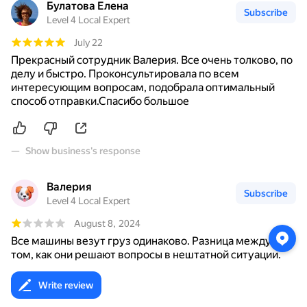
Булатова Елена
Subscribe
Level 4 Local Expert
July 22
Прекрасный сотрудник Валерия. Все очень толково, по
делу и быстро. Проконсультировала по всем
интересующим вопросам, подобрала оптимальный
способ отправки.Спасибо большое
Show business's response
Валерия
Subscribe
Level 4 Local Expert
August 8, 2024
Все машины везут груз одинаково. Разница между ТК в
том, как они решают вопросы в нештатной ситуации.
Так вот СДЕК решать их совсем не умеет или не хочет.
Мой груз потеряли. Якобы искали. Нашелся он только…
Write review
more