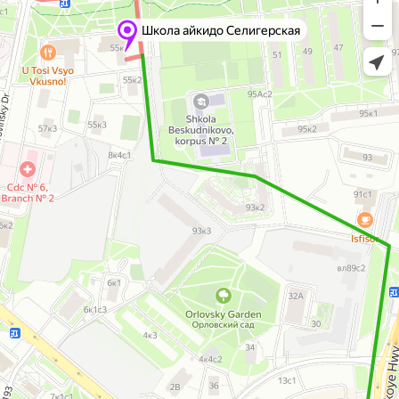
Школа айкидо Селигерская