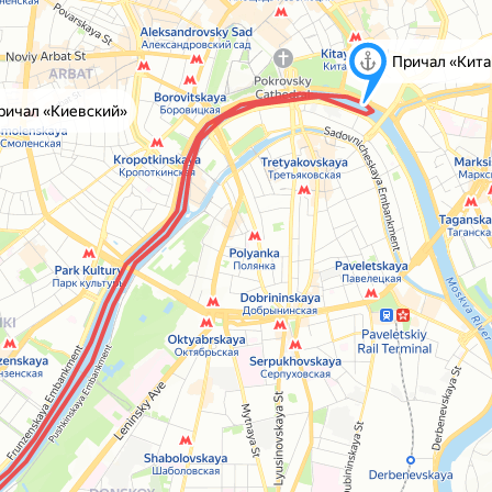
Причал «Кита
ричал «Киевский»