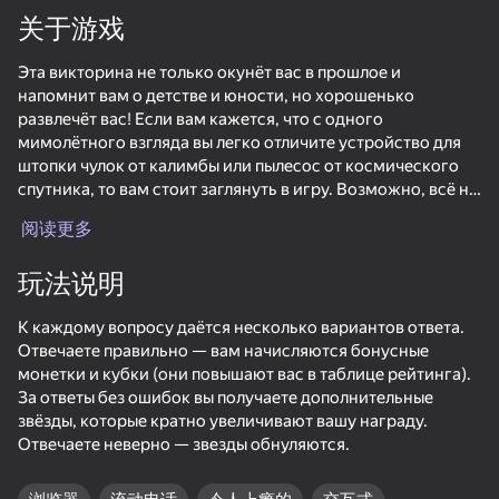
关于游戏
Эта викторина не только окунёт вас в прошлое и
напомнит вам о детстве и юности, но хорошенько
развлечёт вас! Если вам кажется, что с одного
мимолётного взгляда вы легко отличите устройство для
штопки чулок от калимбы или пылесос от космического
спутника, то вам стоит заглянуть в игру. Возможно, всё не
так просто! ;)
阅读更多
В этой игре вы:
玩法说明
- полюбуетесь любимыми игрушками детства и маминой
косметикой
К каждому вопросу даётся несколько вариантов ответа.
- разберётесь во всей советской технике
Отвечаете правильно — вам начисляются бонусные
- и самое главное — потренируете свой мозг!
монетки и кубки (они повышают вас в таблице рейтинга).
За ответы без ошибок вы получаете дополнительные
Много вопросов, красочные картинки, интересная
звёзды, которые кратно увеличивают вашу награду.
коллекция и тёплые воспоминания — всё это уже ждёт вас
Отвечаете неверно — звезды обнуляются.
в викторине!
61
50+款顶级游戏。深受大家喜爱，甚至是“非游戏玩
79
43
76
家”
Ono Classic Cards
Words of Wonders
+1 Growth per second: Robbie!
Скорее заходите в игру и проверьте свои интуицию,