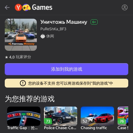
搜索
查找游戏或类型
Уничтожь Машину
6+
PuReShKa_BF3
Yandex游戏
休闲
推荐
玩家评分
4,0
添加到我的游戏
您的设备不支持 您可以将游戏保存到“我的游戏”中
18+
16+
99
85
90
Gamer's Mod
Spider Solitaire (1, 2,
Duck Rescue: Screw
为您推荐的游戏
and 4 suits)
Clear
73
52
76
Traffic Gap：抢位汇入车流
Police Chase: Cops vs Criminals
Chasing traffic