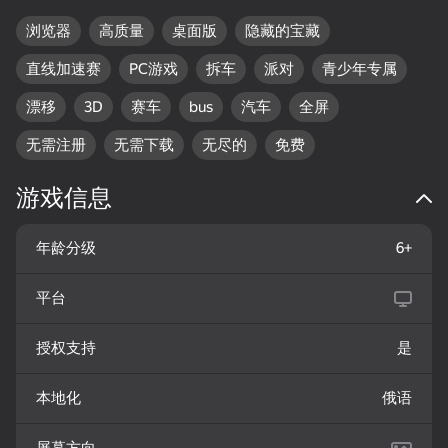
Сменить автомобиль - "Tab"
热门
Тормоз - "Пробел"
浏览器
高质量
桌面版
隐藏的宝藏
Включить / выключить фары - "L"
Перевернуть машину - "Q"
直线加速赛
PC游戏
拆车
派对
青少年专属
Сменить камеру - "C"
漂移
3D
赛车
bus
汽车
全屏
18+
83
80
80
无需注册
无需下载
无尽的
免费
Mahjong: Super
Mansion Tale: Merge
Durak classic
Match
Secrets
游戏信息
年龄分级
6+
平台
80
84
86
授权支持
是
Tap Wood Blocks
Lines 98 Classic
Block Blast 2048
Away
本地化
俄语