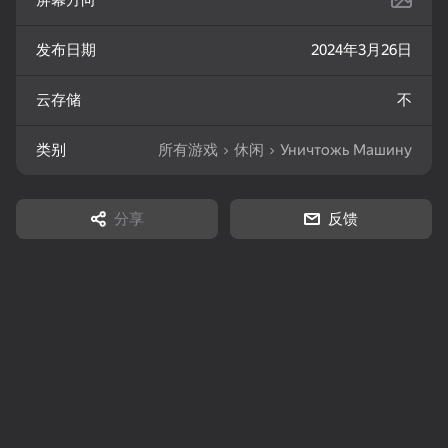
屏幕方向
发布日期
2024年3月26日
76
86
83
Sudoku Guru - classic
Match 3: Beautiful
Mahjong: Train Your
sudoku
Village
Mind
云存储
不
类别
所有游戏
休闲
Уничтожь Машину
分享
反馈
16+
73
75
81
Durak: Classic &
Solitaire Mahjong
Super Hot Pot: Food
Transferable
Classic
Sort
77
72
69