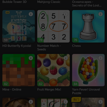
Bubble Tower 3D
Mahjong Classic
Oceanscapes -
Secrets of the Lost
Treasures
59
78
76
HD Butterfly Kyodai
Number Match -
Chess
Seeds
82
82
84
Mine - Online
Fruit Merge: Mix!
Yarn Fever! Unravel
Puzzle
热门