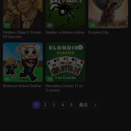
16+
77
68
78
Hidden Object: Street
Spider: solitaire online
Empire City
Of Secrets
16+
86
78
Brainrot Arena Online
Klondike Classic (1 or
3 cards)
1
2
3
4
5
最后