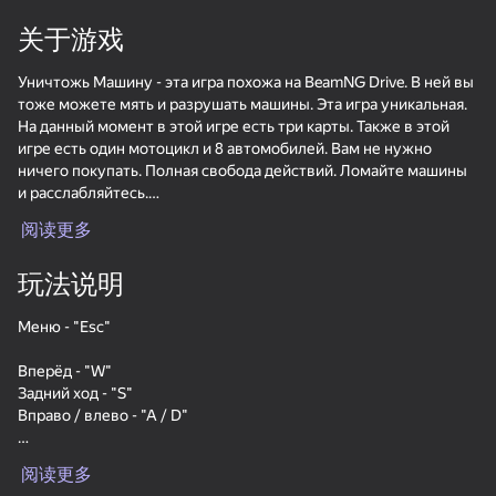
关于游戏
16+
88
73
80
Jigsaw Solitaire
Bubble Hit
Backgammon Narde
Уничтожь Машину - эта игра похожа на BeamNG Drive. В ней вы
online
тоже можете мять и разрушать машины. Эта игра уникальная.
На данный момент в этой игре есть три карты. Также в этой
игре есть один мотоцикл и 8 автомобилей. Вам не нужно
ничего покупать. Полная свобода действий. Ломайте машины
и расслабляйтесь.
阅读更多
Основной фишкой игры является реалистичная физика
80
82
83
повреждений, позволяющая автомобилю разрушиться
麻将碰碰乐
Parking Car: Parking
Nut Sort: Color Puzzle
玩法说明
согласно его реальным свойствам и структуре. Это делает
Jam
Game
игровой процесс более захватывающим и увлекательным для
тех, кто ценит реализм и детали.
Меню - "Esc"
Вперёд - "W"
Задний ход - "S"
Вправо / влево - "A / D"
84
83
83
Восстановить автомобиль - "E"
阅读更多
Tile Match: Around
The Mystery of Jewels:
Flower Match 3:
Перезапустить уровень - "R"
the World
Adventure - Match 3
Relaxing Match