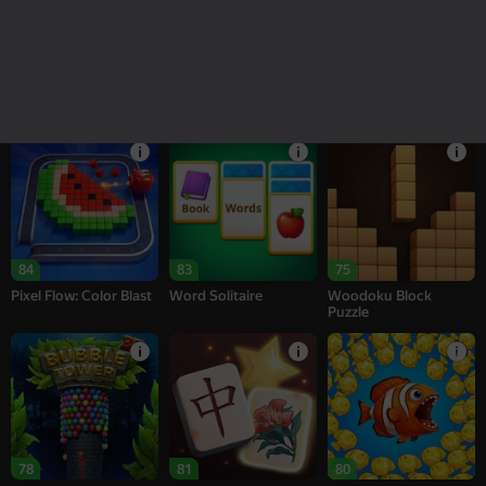
85
82
82
Arrow Out
Goods Sort & Clear:
My Castle. Merge &
Match 3
Story
84
83
75
Pixel Flow: Color Blast
Word Solitaire
Woodoku Block
Puzzle
78
81
80