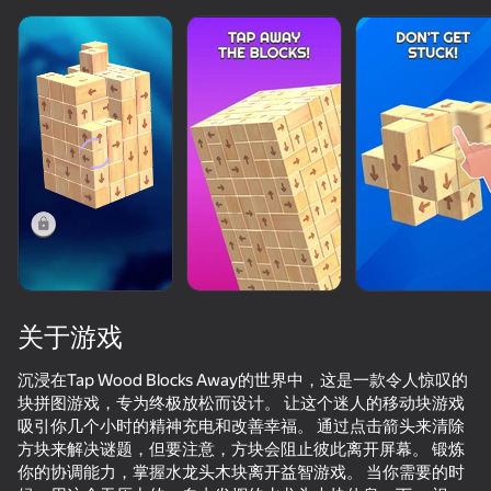
关于游戏
沉浸在Tap Wood Blocks Away的世界中，这是一款令人惊叹的
块拼图游戏，专为终极放松而设计。 让这个迷人的移动块游戏
吸引你几个小时的精神充电和改善幸福。 通过点击箭头来清除
74
50+款顶级游戏。深受大家喜爱，甚至是“非游戏玩
74
82
方块来解决谜题，但要注意，方块会阻止彼此离开屏幕。 锻炼
家”
ONEPUNCH battleground
Block Blast Master
Mine - Online
你的协调能力，掌握水龙头木块离开益智游戏。 当你需要的时