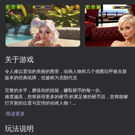
旋转设备
此游戏仅支持 横屏
方向
关于游戏
令人难以置信的美丽的图形，动画人物和几个插图玩甲板在新
版本的经典纸牌，也被称为克朗代克
完整的水平，磨练你的技能，赚取硬币的每一步。
难度越高，您将获得更多的硬币;积累足够的硬币后，您将能够
打开新的位置与宏伟的动画人物！
开始游戏
阅读更多
有各种插图的卡片可供选择，您可以随时更改，而不会中断卡
片的布局。
58
72
54
64
玩法说明
Texts with Your Crushes
My Resale. Cases and sales
Chat for adults
为了更舒适的游戏，您可以使用各种助推器，取消移动，偷看