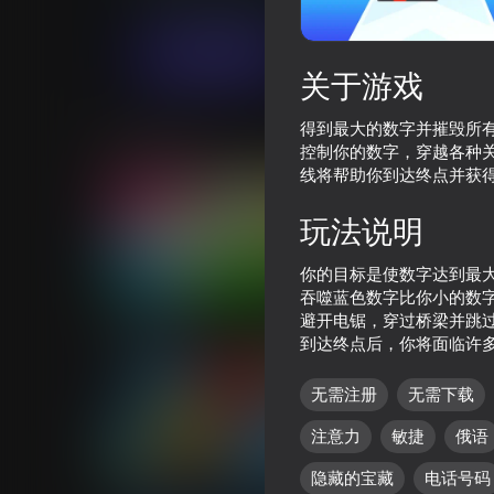
街机游戏
休闲
Eccentric Studio
现在玩
关于游戏
得到最大的数字并摧毁所
类似游戏
控制你的数字，穿越各种
线将帮助你到达终点并获
玩法说明
你的目标是使数字达到最
78
68
吞噬蓝色数字比你小的数
Inkly Arena
Gun Clone!
避开电锯，穿过桥梁并跳
到达终点后，你将面临许
无需注册
无需下载
注意力
敏捷
俄语
80
80
隐藏的宝藏
电话号码
Snake 2048
Fish Eat Getting Big