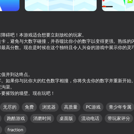
有障碍吧！本游戏适合想要立刻放松的玩家。
关卡，避免与大数字碰撞，并吞噬比你小的数字以变得更强。熟练的
得最高分数。现在是时候在这个独特且令人兴奋的游戏中展示你的灵
大值并到达终点。
65
64
字。如果你与比你大的红色数字相撞，你将失去你的数字并重新开始
Attack Hole
Gun Runner
过沟渠。
多要摧毁的墙壁。现在玩吧！
无尽的
免费
浏览器
高质量
PC游戏
青少年专属
跑酷游戏
消磨时间
桌面版
流动电话
带玩家评分
65
69
fraction
Bullet Run!
Camouflage and Snip