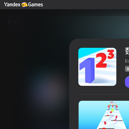
返回
Ec
6
数字大师
玩家评分
64
Yandex游戏评分
4,1
0+