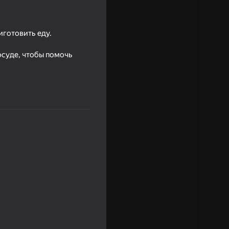
иготовить еду.
осуде, чтобы помочь
Сozy merge
e Evolution