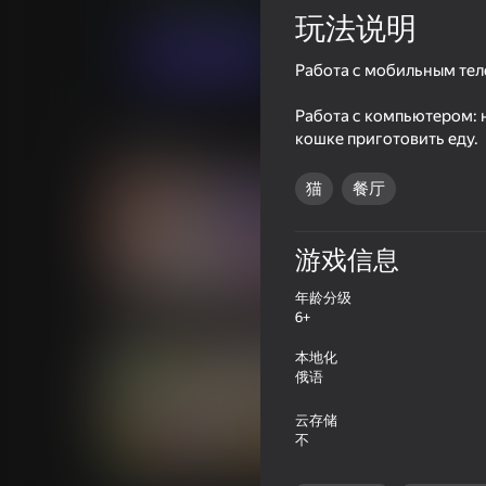
休闲
经济
haoda games
玩法说明
现在玩
Работа с мобильным тел
Работа с компьютером: 
类似游戏
кошке приготовить еду.
猫
餐厅
游戏信息
70
70
年龄分级
Musical Pets! Cute Singing Cats
Save The Pets
6+
本地化
俄语
云存储
不
85
56
Meowdoku
Animator: Cartoon S