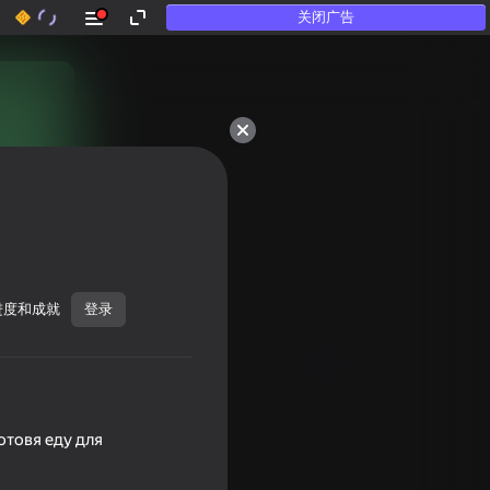
关闭广告
进度和成就
登录
отовя еду для