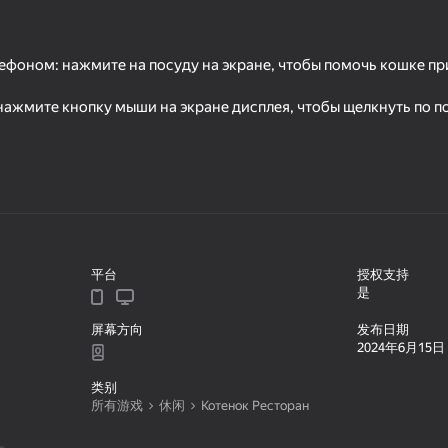
ефоном: нажмите на посуду на экране, чтобы помочь кошке пр
нажмите кнопку мыши на экране дисплея, чтобы щелкнуть по п
48
60
平台
授权支持
Keyboard Typing Test
My Cats: Catworld. 
是
屏幕方向
发布日期
2024年6月15日
类别
所有游戏
休闲
Котенок Ресторан
16+
49
tudio
furryMGEHorror
Geometry: Clicker-Th