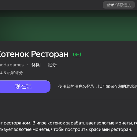
登录
保存进度
Котенок Ресторан
6+
aoda games
·
休闲
经济
玩家评分
4,6
现在玩
使用您的用户名登录，以可靠保存您的游戏
 рестораном. В игре котенок зарабатывает золотые монеты, г
льзует золотые монеты, чтобы построить красивый ресторан.