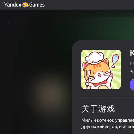
返回
h
关于游戏
Котенок Ресторан
Милый котенок управляет
других клиентов, и испо
玩家评分
4,6
6+