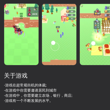
关于游戏
-游戏在超常规街机的体裁;
-在游戏中你需要邀请居民到城市
-在游戏中，你需要建立农场，银行，商店;
73
50+款顶级游戏。深受大家喜爱，甚至是“非游戏玩
76
80
60
-游戏有一个不断发展的水平。
家”
King's Army: Epic Battle
Burger Empire 67
Up Hero