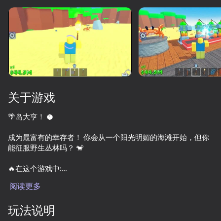
旋转设备
此游戏仅支持 横屏
方向
关于游戏
🌴岛大亨！ 🥥
成为最富有的幸存者！ 你会从一个阳光明媚的海滩开始，但你
能征服野生丛林吗？ 🐒
🔥在这个游戏中:
开始游戏
阅读更多
💵升级产卵器和解锁新的楼层！
80
77
77
玩法说明
▪使用魔法杖和酷炫物品对抗小怪！
Keyboard Obby: +1 Speed
Kick Lucky Block and Get Brainrot Mine-Mobs!
Kick the Lucky Blocks - Escape the Tsunami!