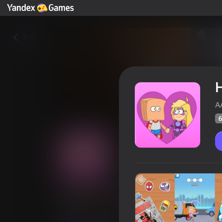
返回
H
A
6
Help The Hero
玩家评分
66
Yandex游戏评分
4,0
12+