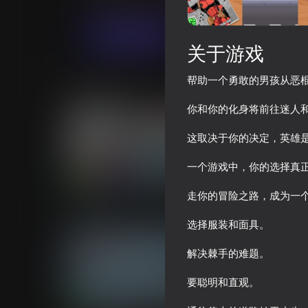
冒险
拼图
AA2G1LtdS
现在玩
关于游戏
帮助一个勇敢的男孩从恶
类似游戏
你和你的化身将前往迷人
这取决于你的决定，英雄
一个游戏中，你的选择真
18+
84
75
走你的冒险之路，成为一
Tricky Twist
Squid Game: Royale
选择服装和面具。
解决棘手的难题。
要聪明和直观。
74
75