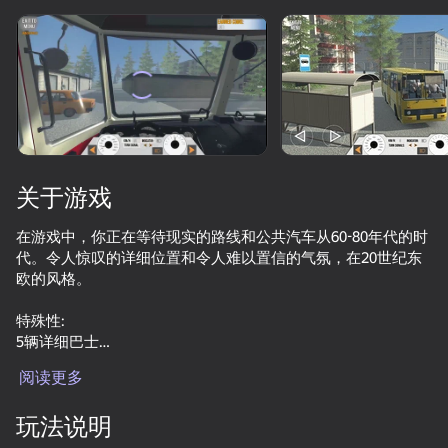
旋转设备
此游戏仅支持 横屏
方向
关于游戏
在游戏中，你正在等待现实的路线和公共汽车从60-80年代的时
代。令人惊叹的详细位置和令人难以置信的气氛，在20世纪东
欧的风格。
特殊性:
5辆详细巴士
美丽的，大气的
开始游戏
阅读更多
逼真的驾驶系统
漂亮的图形
76
71
76
71
玩法说明
市区汽车及行人交通
Criminal Russia 3D
Car Destruction Simulator 3D
Bus Simulator : EVO