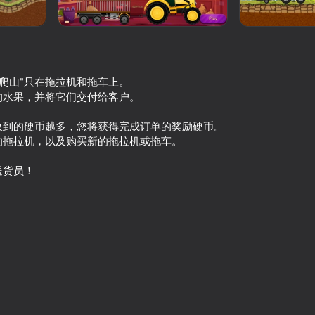
"爬山"只在拖拉机和拖车上。
的水果，并将它们交付给客户。
收到的硬币越多，您将获得完成订单的奖励硬币。
的拖拉机，以及购买新的拖拉机或拖车。
送货员！
71
66
Tarantas
TOYS: Crash Arena
61
70
山地赛车
BuildCraft: Heavy Ma