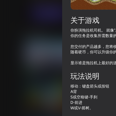
男孩游戏
休闲
FunArtStudio
现在玩
关于游戏
你扮演拖拉机司机。 就像
类似游戏
你的任务是收集所需数量
您交付的产品越多，您将
随着硬币，你可以升级你
显示谁是拖拉机上最好的
72
70
玩法说明
RoverCraft
Pixel Car Racer
移动：键盘箭头或按钮
A背
S或空格键-手刹
D-前进
W或V-摇树。
66
60
Stone Miner Simulator | Robby
Hill Climb Racing 2