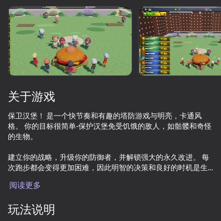
旋转设备
此游戏仅支持 横屏
方向
关于游戏
保卫汉堡！ 是一个快节奏和有趣的塔防游戏与明亮，卡通风
格。 你的目标很简单-保护汉堡免受饥饿的敌人，如骷髅和奇怪
的生物。
建立你的战略，升级你的防御者，并解锁强大的永久改进。 每
次跑步都会变得更加困难，因此明智的决策和良好的时机是生
存的关键。
开始游戏
阅读更多
游戏特色:
55
玩法说明
Tralalelo: The Great Escape
Sprunki Adventure 6
Western Zombie Apocalypse: Tower Defense
Waifu Mosai
永久升级系统