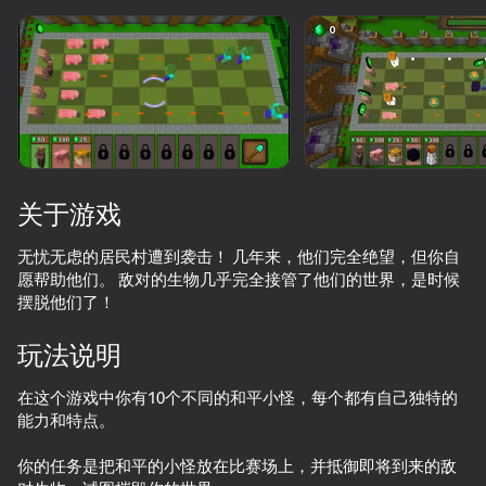
旋转设备
此游戏仅支持 横屏
方向
关于游戏
无忧无虑的居民村遭到袭击！ 几年来，他们完全绝望，但你自
愿帮助他们。 敌对的生物几乎完全接管了他们的世界，是时候
摆脱他们了！
玩法说明
开始游戏
在这个游戏中你有10个不同的和平小怪，每个都有自己独特的
能力和特点。
65
58
51
你的任务是把和平的小怪放在比赛场上，并抵御即将到来的敌
99 Nights in the Forest with Noob and Pro!
Rainbow friends escape
Collect gold: noob vs everyone!!