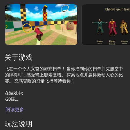
旋转设备
此游戏仅支持 横屏
方向
关于游戏
飞在一个令人兴奋的游戏扫帚！ 当你控制你的扫帚并克服空中
的障碍时，感受肾上腺素激增。 探索地点并赢得激动人心的比
赛。 充满冒险的扫帚飞行等待着你！
在游戏中:
-20级
-竞争模式
开始游戏
阅读更多
-自由飞行模式
-4种扫帚
46
67
玩法说明
-4个字符
Red Ball Escape
Deer Hunter
20 Minutes Till Dawn
Sky-High H