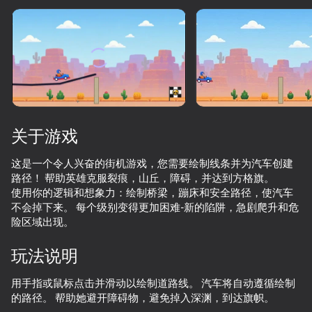
旋转设备
此游戏仅支持 横屏
方向
关于游戏
这是一个令人兴奋的街机游戏，您需要绘制线条并为汽车创建
路径！ 帮助英雄克服裂痕，山丘，障碍，并达到方格旗。
使用你的逻辑和想象力：绘制桥梁，蹦床和安全路径，使汽车
不会掉下来。 每个级别变得更加困难-新的陷阱，急剧爬升和危
险区域出现。
玩法说明
开始游戏
用手指或鼠标点击并滑动以绘制道路线。 汽车将自动遵循绘制
72
36
61
48
的路径。 帮助她避开障碍物，避免掉入深渊，到达旗帜。
RoverCraft
Apple Worm
Crazy Cars Drift & Parkour