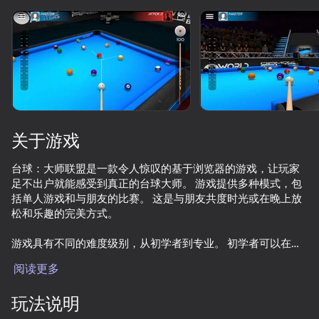
旋转设备
此游戏仅支持 横屏
方向
关于游戏
台球：大师联盟是一款令人惊叹的基于浏览器的游戏，让玩家
足不出户就能感受到真正的台球大师。 游戏提供多种模式，包
括单人游戏和与朋友的比赛。 这是与朋友共度时光或在晚上放
松和乐趣的完美方式。
游戏具有不同的难度级别，从初学者到专业。 初学者可以在轻
松的条件下享受比赛并逐渐提高他们的技能，而经验丰富的玩
开始游戏
阅读更多
家可以在更高级的水平上挑战自己。
76
72
玩法说明
FutDraft
Meccha Chameleon Online
Poker Online